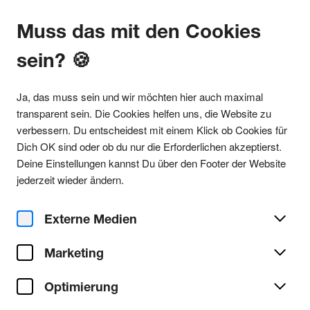
Muss das mit den Cookies
sein? 🍪
Alle Partys
Ja, das muss sein und wir möchten hier auch maximal
transparent sein. Die Cookies helfen uns, die Website zu
verbessern. Du entscheidest mit einem Klick ob Cookies für
Dich OK sind oder ob du nur die Erforderlichen akzeptierst.
Alle Partys im ARTheater
Deine Einstellungen kannst Du über den Footer der Website
jederzeit wieder ändern.
KVB 3,4,5,13 VenloerStr / Gürtel 
Externe Medien
o. Subbelrater Str. / Gürtel
S - Köln Ehrenfeld
Marketing
Optimierung