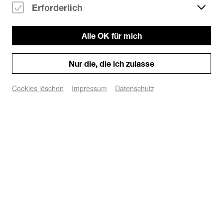
Erforderlich
ARTheater
Ort/Club:
Ehrenfeldgürtel 127
50823 Köln
Alle OK für mich
Google Maps
Nur die, die ich zulasse
Cookies löschen
Impressum
Datenschutz