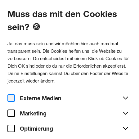
Muss das mit den Cookies
sein? 🍪
Alle Partys
Ja, das muss sein und wir möchten hier auch maximal
transparent sein. Die Cookies helfen uns, die Website zu
verbessern. Du entscheidest mit einem Klick ob Cookies für
Dich OK sind oder ob du nur die Erforderlichen akzeptierst.
Alle Partys im Garagen Club
Deine Einstellungen kannst Du über den Footer der Website
jederzeit wieder ändern.
Garagen Club
Ort/Club:
Externe Medien
Oskar Jäger Straße 179
50825 Köln (Ehrenfeld)
Marketing
Google Maps
Optimierung