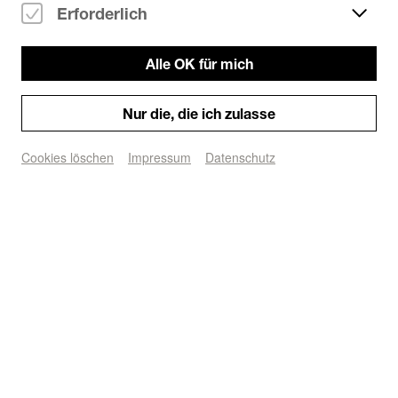
Erforderlich
Alle OK für mich
Open Air - Südbrücke
Ort/Club:
Deutzer Hafen
Nur die, die ich zulasse
50679 Köln
Google Maps
Cookies löschen
Impressum
Datenschutz