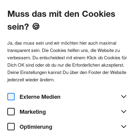
Muss das mit den Cookies
sein? 🍪
Alle Partys
Ja, das muss sein und wir möchten hier auch maximal
transparent sein. Die Cookies helfen uns, die Website zu
verbessern. Du entscheidest mit einem Klick ob Cookies für
Dich OK sind oder ob du nur die Erforderlichen akzeptierst.
Alle Partys im Open Air -
Deine Einstellungen kannst Du über den Footer der Website
jederzeit wieder ändern.
Südbrücke
Externe Medien
LINIE 16 / HALTESTELLE SCHOENHAUSERSTR. 
 FUSSWEG UEBER DIE SUEDBRUECKE 
Marketing
LINIE 7 / HALTESTELLE RAIFFEISENSTR. 
Optimierung