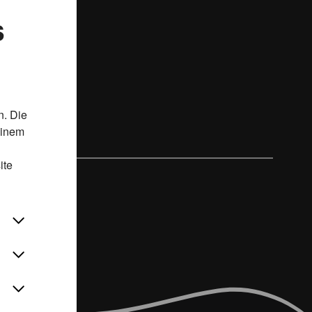
s
n. Die
einem
ite