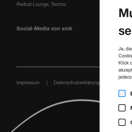
Redcat Lounge, Techno
Mu
se
Social-Media von smk
Ja, da
Cookie
Klick 
akzept
jederz
Impressum
Datenschutzerklärung
Cookie S