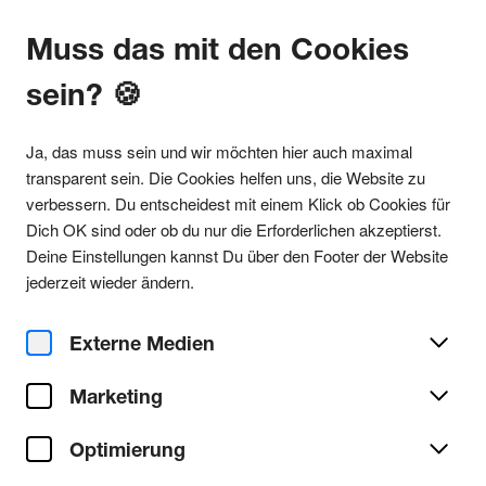
Muss das mit den Cookies
sein? 🍪
Alle Partys
Ja, das muss sein und wir möchten hier auch maximal
transparent sein. Die Cookies helfen uns, die Website zu
verbessern. Du entscheidest mit einem Klick ob Cookies für
Dich OK sind oder ob du nur die Erforderlichen akzeptierst.
Electro Partys in Köln
Deine Einstellungen kannst Du über den Footer der Website
jederzeit wieder ändern.
Elektro (1980er Jahre):

Externe Medien
Elektro, ein elektronisches Musikgenre, fokussiert sich 
Marketing
stark auf seine klangliche Ausprägung. Durch 
synthetische Klänge, pulsierende Rhythmen und retro-
futuristische Elemente schafft es eine futuristische und 
Optimierung
oft minimalistische Klangwelt. Charakteristisch für 