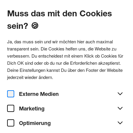
Muss das mit den Cookies
sein? 🍪
Alle Partys
Ja, das muss sein und wir möchten hier auch maximal
transparent sein. Die Cookies helfen uns, die Website zu
verbessern. Du entscheidest mit einem Klick ob Cookies für
Dich OK sind oder ob du nur die Erforderlichen akzeptierst.
Party teilen
Deine Einstellungen kannst Du über den Footer der Website
Sa. 18. Oktober 2025
jederzeit wieder ändern.
6 YEARS TAGESRAVER x
FIGHT NIGHT 4 [ VERSUS ] @
Externe Medien
ELEKTROKÜCHE
Marketing
Optimierung
Elektroküche
Ort/Club: