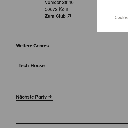
Venloer Str 40
50672 Köln
Zum Club
Cookie
Weitere Genres
Tech-House
Nächste Party