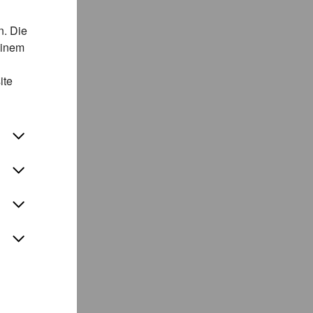
n. Die
einem
ite