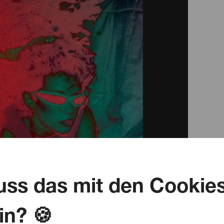
ss das mit den Cookie
in? 🍪