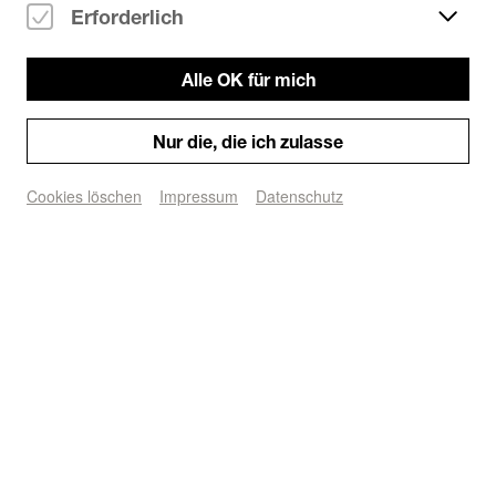
Alle Drum&Bass Partys
Erforderlich
Party/Dance
Typ:
Alle OK für mich
Tickets kaufen
Nur die, die ich zulasse
Saturday, 05.09.2026

Start: 22:00

Cookies löschen
Impressum
Datenschutz
Freifeld:

1985 music at Open Ground

SP:MC

Alix Perez

Cesco

Tasha

Annex:

Mister Bear at Open Ground

Paulita

Craig White

Zapata
