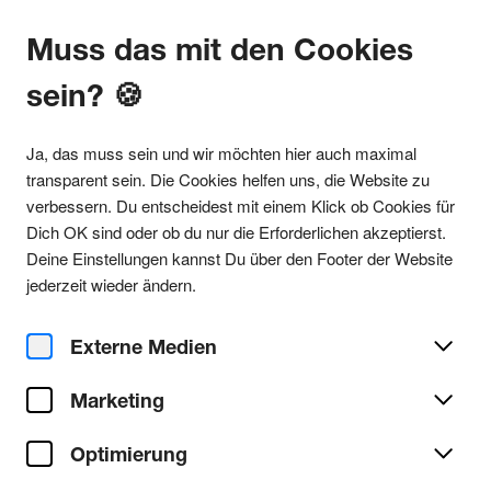
Muss das mit den Cookies
sein? 🍪
Alle Partys
Ja, das muss sein und wir möchten hier auch maximal
transparent sein. Die Cookies helfen uns, die Website zu
verbessern. Du entscheidest mit einem Klick ob Cookies für
Dich OK sind oder ob du nur die Erforderlichen akzeptierst.
Outside Köln
Deine Einstellungen kannst Du über den Footer der Website
Party teilen
jederzeit wieder ändern.
Sa. 05. September 2026
Clubnight - 1985 music,
Externe Medien
Mister Bear
Marketing
Open Ground - Wuppertal
Ort/Club:
Optimierung
Drum&Bass
Genre: