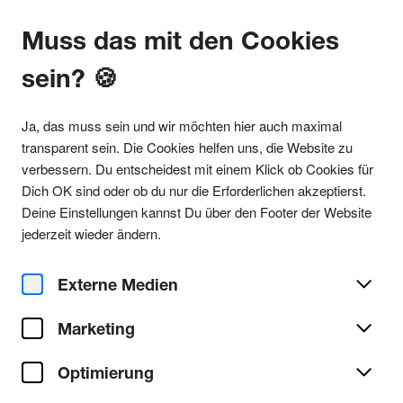
Muss das mit den Cookies
sein? 🍪
Alle Partys
Ja, das muss sein und wir möchten hier auch maximal
transparent sein. Die Cookies helfen uns, die Website zu
verbessern. Du entscheidest mit einem Klick ob Cookies für
Dich OK sind oder ob du nur die Erforderlichen akzeptierst.
Party teilen
Deine Einstellungen kannst Du über den Footer der Website
Sa. 13. Dezember 2025
jederzeit wieder ändern.
fi = altshift5 w/ Mad Miran &
e.p.i.q. & AKT
Externe Medien
Marketing
fi
Ort/Club:
Optimierung
Techno
Genre:
Alle Techno Partys