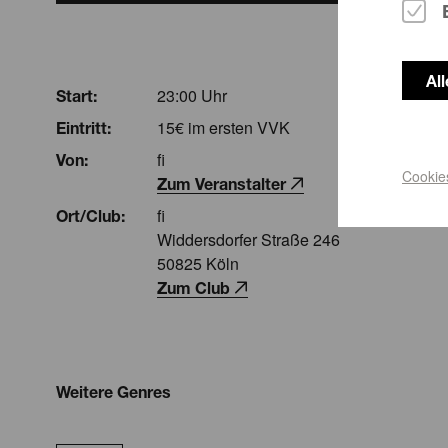
Al
23:00 Uhr
Start:
15€ im ersten VVK
Eintritt:
fi
Von:
Cookie
Zum Veranstalter
fi
Ort/Club:
Widdersdorfer Straße 246
50825 Köln
Zum Club
Weitere Genres