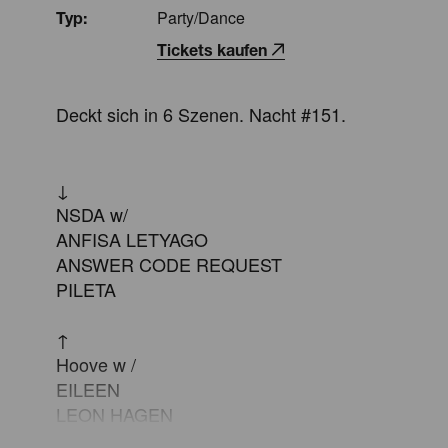
Party/Dance
Typ:
Tickets kaufen
Deckt sich in 6 Szenen. Nacht #151.

↓

NSDA w/

ANFISA LETYAGO

ANSWER CODE REQUEST

PILETA

↑

Hoove w / 

EILEEN 

LEON HAGEN

RASHO
