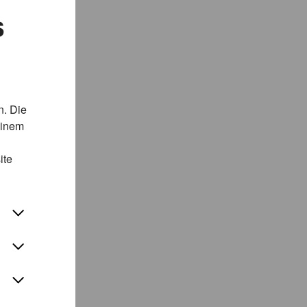
s
n. Die
einem
ite