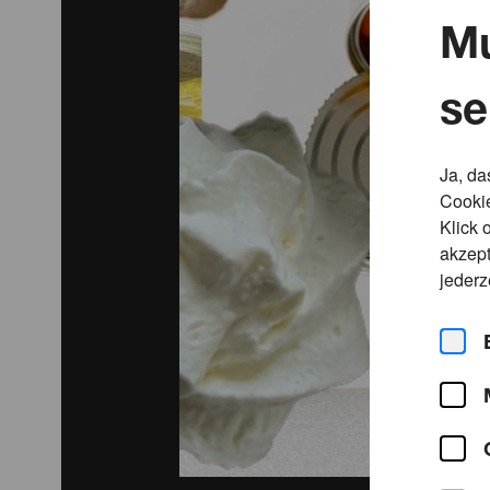
Mu
se
Ja, da
Cookie
Klick 
akzept
jederz