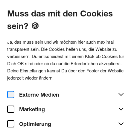
Muss das mit den Cookies
sein? 🍪
Alle Partys
Ja, das muss sein und wir möchten hier auch maximal
transparent sein. Die Cookies helfen uns, die Website zu
verbessern. Du entscheidest mit einem Klick ob Cookies für
Dich OK sind oder ob du nur die Erforderlichen akzeptierst.
Party teilen
Deine Einstellungen kannst Du über den Footer der Website
Fr. 17. Juli 2026
jederzeit wieder ändern.
fi x NUOBN x Moodfamily
Externe Medien
fi
Ort/Club:
Marketing
Techno
Genre:
Alle Techno Partys
Optimierung
Party/Dance
Typ: