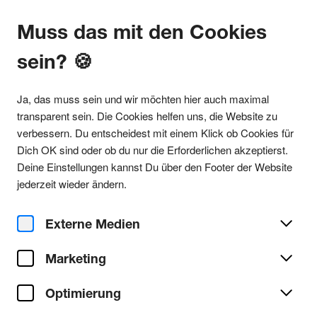
Muss das mit den Cookies
sein? 🍪
Alle Partys
Ja, das muss sein und wir möchten hier auch maximal
transparent sein. Die Cookies helfen uns, die Website zu
verbessern. Du entscheidest mit einem Klick ob Cookies für
Dich OK sind oder ob du nur die Erforderlichen akzeptierst.
Party teilen
Deine Einstellungen kannst Du über den Footer der Website
Sa. 11. Juli 2026
jederzeit wieder ändern.
Jack This w/ Clara Luise,
Pancratio, Måtyrer
Externe Medien
Marketing
Gewölbe
Ort/Club:
Optimierung
House
Genre:
Alle House Partys