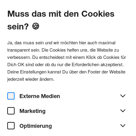
Muss das mit den Cookies
sein? 🍪
Alle Partys
Ja, das muss sein und wir möchten hier auch maximal
transparent sein. Die Cookies helfen uns, die Website zu
verbessern. Du entscheidest mit einem Klick ob Cookies für
Dich OK sind oder ob du nur die Erforderlichen akzeptierst.
Party teilen
Deine Einstellungen kannst Du über den Footer der Website
Sa. 04. Oktober 2025
jederzeit wieder ändern.
Klubnacht w/ Marcus
Worgull, Recondite (live)
Externe Medien
Marketing
Gewölbe
Ort/Club:
Optimierung
Deephouse
Genre:
Alle Deephouse Partys