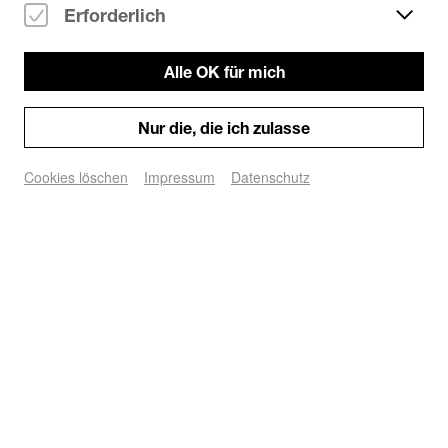
Erforderlich
Helios 37
Ort/Club:
Alle OK für mich
Hardtechno
Genre:
Alle Hardtechno Partys
Nur die, die ich zulasse
Party/Dance
Typ:
Cookies löschen
Impressum
Datenschutz
Tickets kaufen
KOELN IST TECHNO x TAGESRAVER 

📅 05.12.25 | ⏰ 23–7 H | 2 Floors HARDTECHNO & 
TRANCE |📍@helios.37 ✨️Cologne 

Eine besondere Kooperation zweier Kölner 
Eventbrands geht erstmals gemeinsam an den Start – 
zwei Crews + ein Ziel = feinster Abriss⚡! 
