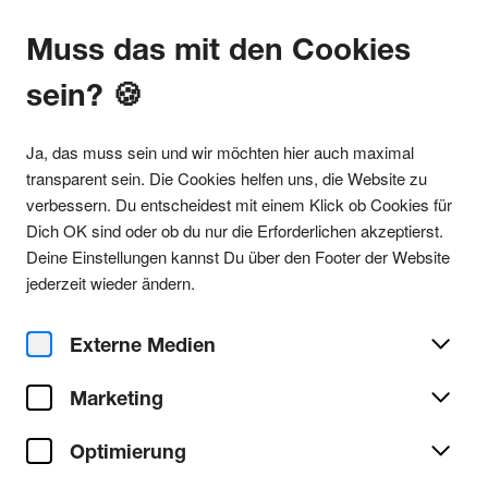
Muss das mit den Cookies
sein? 🍪
Alle Partys
Ja, das muss sein und wir möchten hier auch maximal
transparent sein. Die Cookies helfen uns, die Website zu
verbessern. Du entscheidest mit einem Klick ob Cookies für
Dich OK sind oder ob du nur die Erforderlichen akzeptierst.
Party teilen
Deine Einstellungen kannst Du über den Footer der Website
Fr. 05. Dezember 2025
jederzeit wieder ändern.
KOELN IST TECHNO x
TAGESRAVER w/ IXAKT,
Externe Medien
ADEMES, IAN CRANK, MUGLI
Marketing
PROJECT, PLOYZZ,
ALAADDIN, BBXNGZ UVM. @
Optimierung
HELIOS [ 05.12.25 ]