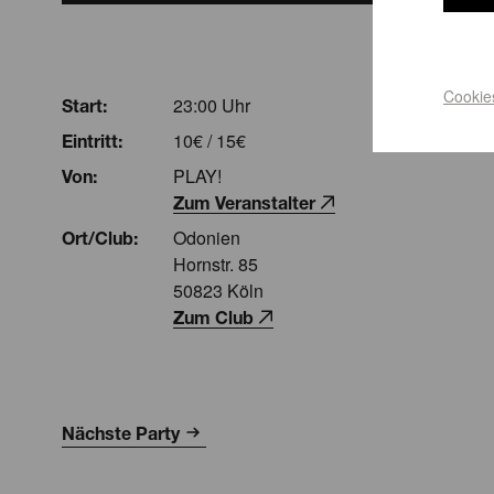
Cookie
23:00 Uhr
Start:
10€ / 15€
Eintritt:
PLAY!
Von:
Zum Veranstalter
Odonien
Ort/Club:
Hornstr. 85
50823 Köln
Zum Club
Nächste Party