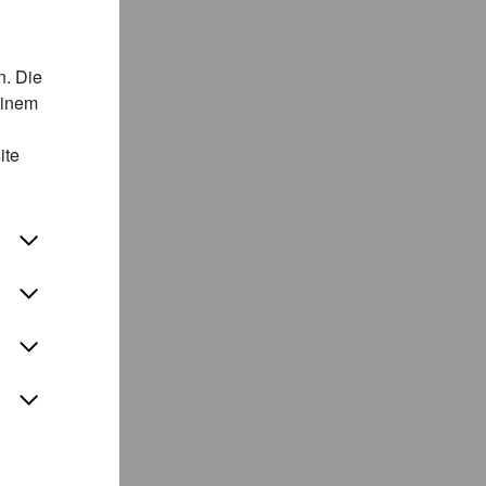
n. Die
einem
ite