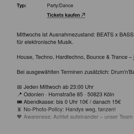
Party/Dance
Typ:
Tickets kaufen
Mittwochs ist Ausnahmezustand: BEATS x BASS 
für elektronische Musik.

House, Techno, Hardtechno, Bounce & Trance – 
Bei ausgewählten Terminen zusätzlich: Drum'n'Ba
📅 Jeden Mittwoch ab 23:00 Uhr

📍 Odonien · Hornstraße 85 · 50823 Köln

🎟 Abendkasse: bis 0 Uhr 10€ / danach 15€

📵 No-Photo-Policy: Handys weg, tanzen!

🖤 Awareness: Achtet aufeinander – unser Team is
📲 Aktuelles Lineup & alle Infos jede Woche neu a