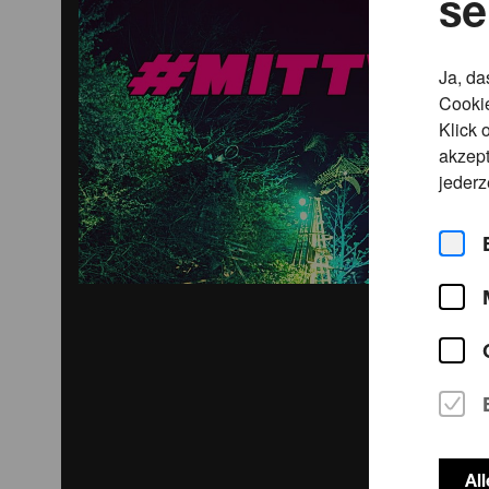
se
Ja, da
Cookie
Klick 
akzept
jederz
Al