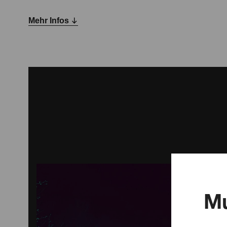
👉 @beatsbasscologne

Mehr Infos
Kommt früh, tanzt lang, seid wild.

Das #MittWochenende wartet!
Mu