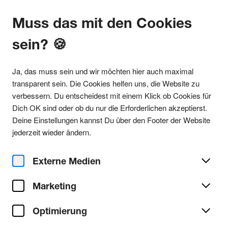
Muss das mit den Cookies
sein? 🍪
Alle Partys
Ja, das muss sein und wir möchten hier auch maximal
transparent sein. Die Cookies helfen uns, die Website zu
verbessern. Du entscheidest mit einem Klick ob Cookies für
Dich OK sind oder ob du nur die Erforderlichen akzeptierst.
Party teilen
Deine Einstellungen kannst Du über den Footer der Website
Mi. 26. August 2026
jederzeit wieder ändern.
#MittWochenende – Beats x
Bass Cologne in Odonien
Externe Medien
Marketing
Odonien
Ort/Club:
Optimierung
Techno
Genre:
Alle Techno Partys