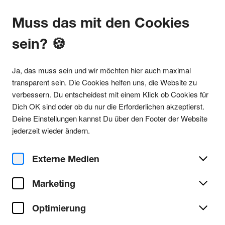
Muss das mit den Cookies
sein? 🍪
Alle Partys
Ja, das muss sein und wir möchten hier auch maximal
transparent sein. Die Cookies helfen uns, die Website zu
verbessern. Du entscheidest mit einem Klick ob Cookies für
Dich OK sind oder ob du nur die Erforderlichen akzeptierst.
Party teilen
Deine Einstellungen kannst Du über den Footer der Website
Mi. 28. Oktober 2026
jederzeit wieder ändern.
#MittWochenende – Beats x
Bass Cologne in Odonien
Externe Medien
Marketing
Odonien
Ort/Club:
Optimierung
Techno
Genre:
Alle Techno Partys