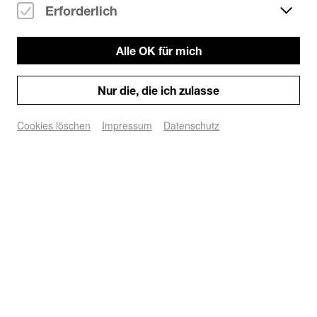
Erforderlich
Die legendäre Afterhour im Zimmermanns.

Alle OK für mich
Jeden Sonn- und Feiertag ab 6Uhr.

Nur die, die ich zulasse
Wir freuen uns auf euch :)
Cookies löschen
Impressum
Datenschutz