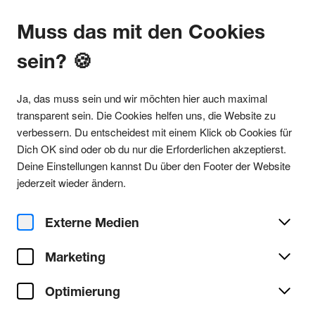
Muss das mit den Cookies
sein? 🍪
Alle Partys
Ja, das muss sein und wir möchten hier auch maximal
transparent sein. Die Cookies helfen uns, die Website zu
verbessern. Du entscheidest mit einem Klick ob Cookies für
Dich OK sind oder ob du nur die Erforderlichen akzeptierst.
Party teilen
Deine Einstellungen kannst Du über den Footer der Website
So. 28. Juni 2026
jederzeit wieder ändern.
Morgenandacht
Externe Medien
Club Zimmermanns
Ort/Club:
Marketing
Tech-House
Genre:
Alle Tech-House Partys
Optimierung
Party/Dance
Typ: