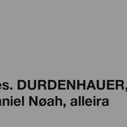
res. DURDENHAUER,
iel Nøah, alleira