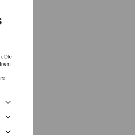
s
n. Die
einem
ite