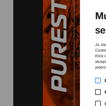
https://www.instagram.com/purest_health
Mu
se
Ja, da
Cookie
Klick 
akzept
jederz