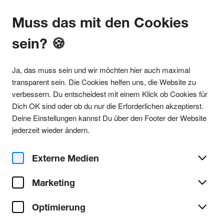
Muss das mit den Cookies
sein? 🍪
Alle Partys
Ja, das muss sein und wir möchten hier auch maximal
transparent sein. Die Cookies helfen uns, die Website zu
verbessern. Du entscheidest mit einem Klick ob Cookies für
Dich OK sind oder ob du nur die Erforderlichen akzeptierst.
Outside Köln
Deine Einstellungen kannst Du über den Footer der Website
Top
Party teilen
jederzeit wieder ändern.
Sa. 11. April 2026
Rave Night Disternich - The
Externe Medien
Next Level - Live! u.A. Jens
Marketing
O. - Sebi Liemen - RuffLimits
Optimierung
Club - Outside Köln
Ort/Club: