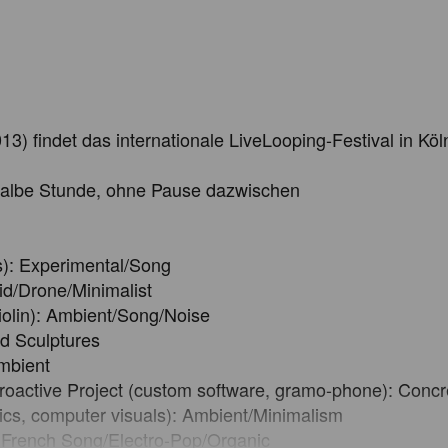
) findet das internationale LiveLooping-Festival in Köln 
halbe Stunde, ohne Pause dazwischen

): Experimental/Song

d/Drone/Minimalist

iolin): Ambient/Song/Noise

d Sculptures

mbient

active Project (custom software, gramo-phone): Concre
cs, computer visuals): Ambient/Minimalism

: French Song/Electro-Pop/Organic
