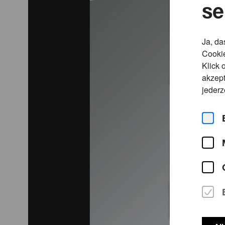
se
Stadt Köln und das Ministerium für Kultur und W
Ja, da
Cookie
Klick 
akzept
jederz