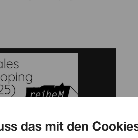
ping (bass / violin)

nen Musiker*innen ein paar Sekunden oder Minuten ihrer 
h gleichzeitig weiter aufnehmen, so dass immer komple
se Weise in Echtzeit selbst vervielfältigen. dabei Es gi
geführt werden, vom Folksong über Ambient, Rock und Ja
er Welt statt: der amerikanische Minimalist Terry Riley 
aker-Ensembles zu vervielfältigen. Heute ist LiveLoopi
entsprechende Softwareprodukte auf den Markt.

mehrtägige internationale LiveLooping-Festivals in Kali
as zentrale stilistische Element darstellt. Ähnliche, klei
iveLooping-Festivals haben bisher in Köln stattgefunden
ss das mit den Cookie
onik und neue Medien – Köln wird veranstaltet von Mark 