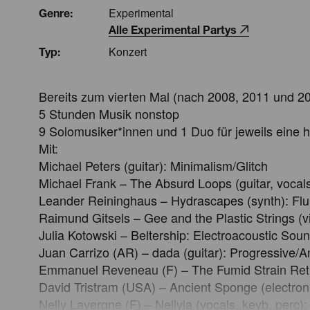
Experimental
Genre:
Alle Experimental Partys
Konzert
Typ:
Bereits zum vierten Mal (nach 2008, 2011 und 2013
5 Stunden Musik nonstop

9 Solomusiker*innen und 1 Duo für jeweils eine 
Mit:

Michael Peters (guitar): Minimalism/Glitch

Michael Frank – The Absurd Loops (guitar, vocals
Leander Reininghaus – Hydrascapes (synth): Flui
Raimund Gitsels – Gee and the Plastic Strings (v
Julia Kotowski – Beltership: Electroacoustic Soun
Juan Carrizo (AR) – dada (guitar): Progressive/A
Emmanuel Reveneau (F) – The Fumid Strain Retro
David Tristram (USA) – Ancient Sponge (electroni
Nelly Lavergne (F) – Nellyla (vocals, keyb, perc)