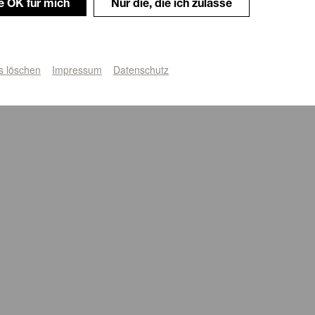
le OK für mich
Nur die, die ich zulasse
s löschen
Impressum
Datenschutz