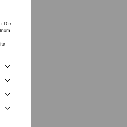
n. Die
einem
ite