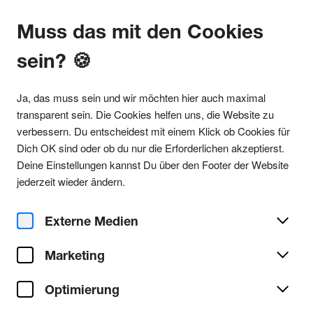
Muss das mit den Cookies
sein? 🍪
Alle Partys
Ja, das muss sein und wir möchten hier auch maximal
transparent sein. Die Cookies helfen uns, die Website zu
verbessern. Du entscheidest mit einem Klick ob Cookies für
Dich OK sind oder ob du nur die Erforderlichen akzeptierst.
Party teilen
Deine Einstellungen kannst Du über den Footer der Website
Fr. 27. Juni 2025
jederzeit wieder ändern.
Schleuse Eins w/ Cassy,
Raphael Hansen & TILS
Externe Medien
Marketing
Gewölbe
Ort/Club:
Optimierung
House
Genre:
Alle House Partys