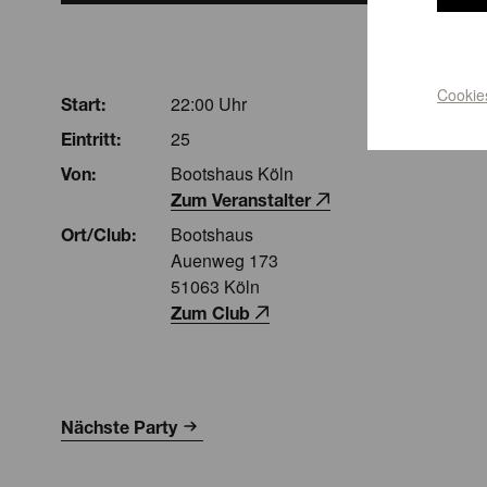
Cookie
22:00 Uhr
Start:
25
Eintritt:
Bootshaus Köln
Von:
Zum Veranstalter
Bootshaus
Ort/Club:
Auenweg 173
51063 Köln
Zum Club
Nächste Party