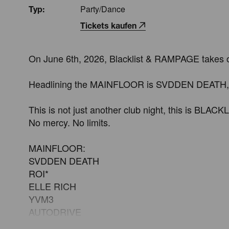
Party/Dance
Typ:
Tickets kaufen
On June 6th, 2026, Blacklist & RAMPAGE takes ove
Headlining the MAINFLOOR is SVDDEN DEATH, deli
This is not just another club night, this is BLACKL
No mercy. No limits. 

MAINFLOOR:

SVDDEN DEATH

ROI*

ELLE RICH

YVM3

AUTODRIVE

MAKLA
