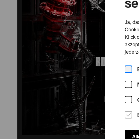
se
Ja, da
Cookie
Klick 
akzept
jederz
Al