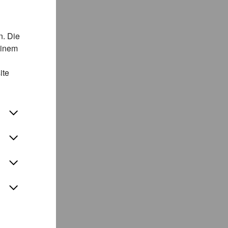
n. Die
einem
ite