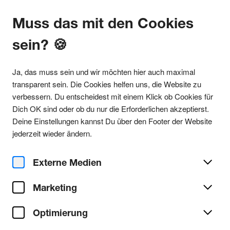
Muss das mit den Cookies
sein? 🍪
Alle Partys
Ja, das muss sein und wir möchten hier auch maximal
transparent sein. Die Cookies helfen uns, die Website zu
verbessern. Du entscheidest mit einem Klick ob Cookies für
Dich OK sind oder ob du nur die Erforderlichen akzeptierst.
Party teilen
Deine Einstellungen kannst Du über den Footer der Website
Sa. 31. Mai 2025
jederzeit wieder ändern.
Tom-Tom Club x Safecall
Records feat. Pinky b2b Bob
Externe Medien
05/25 & Christian F.
Marketing
Optimierung
JAKI
Ort/Club: