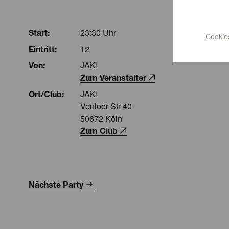
23:30 Uhr
Start:
Cookie
12
Eintritt:
JAKI
Von:
Zum Veranstalter
JAKI
Ort/Club:
Venloer Str 40
50672 Köln
Zum Club
Nächste Party