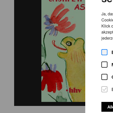
Ja, da
Cookie
Klick 
akzept
jederz
Al