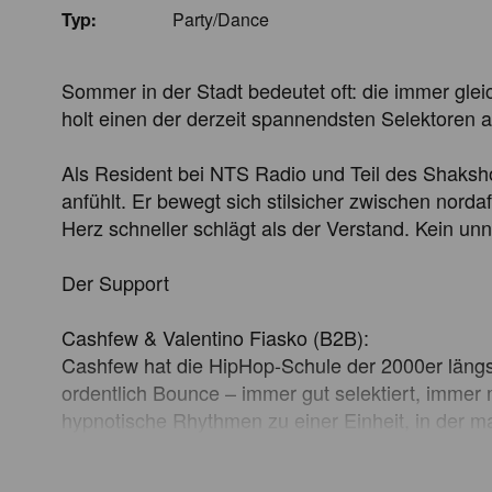
Party/Dance
Typ:
Sommer in der Stadt bedeutet oft: die immer gl
holt einen der derzeit spannendsten Selektoren 
Als Resident bei NTS Radio und Teil des Shaksho
anfühlt. Er bewegt sich stilsicher zwischen nor
Herz schneller schlägt als der Verstand. Kein un
Der Support

Cashfew & Valentino Fiasko (B2B): 

Cashfew hat die HipHop-Schule der 2000er längst
ordentlich Bounce – immer gut selektiert, immer
hypnotische Rhythmen zu einer Einheit, in der man s
Asal & Hermes (B2B): 
