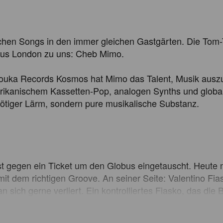
eichen Songs in den immer gleichen Gastgärten. Die Tom
aus London zu uns: Cheb Mimo.

uka Records Kosmos hat Mimo das Talent, Musik auszugrab
dafrikanischem Kassetten-Pop, analogen Synths und glob
nötiger Lärm, sondern pure musikalische Substanz.

 gegen ein Ticket um den Globus eingetauscht. Heute mi
 mit dem richtigen Groove. An seiner Seite: Valentino F
ich gerne verliert. Ein kontrolliertes Fiasko, das die Bei