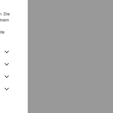
n. Die
einem
ite