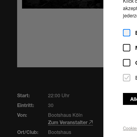
Klick 
akzept
jederz
22:00 Uhr
Start:
Al
30
Eintritt:
Bootshaus Köln
Von:
Zum Veranstalter
Cookie
Bootshaus
Ort/Club: