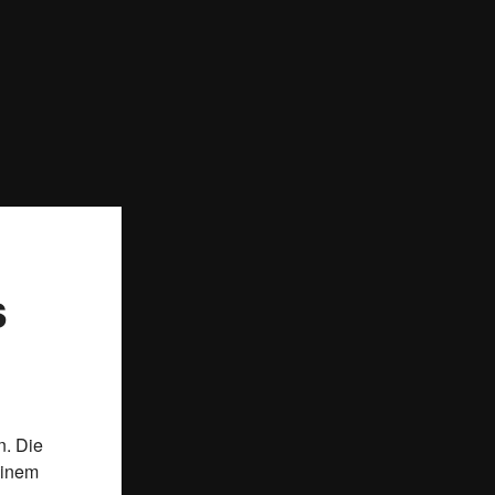
s
n. Die
einem