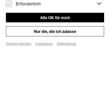
Erforderlich
Party/Dance
Typ:
Tickets kaufen
Alle OK für mich
VOOV FESTIVAL presents VEGAS AVALON OMIKI
Nur die, die ich zulasse
Cookies löschen
Impressum
Datenschutz