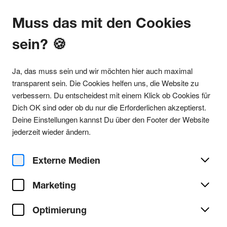
Muss das mit den Cookies
sein? 🍪
Alle Partys
Ja, das muss sein und wir möchten hier auch maximal
transparent sein. Die Cookies helfen uns, die Website zu
verbessern. Du entscheidest mit einem Klick ob Cookies für
Dich OK sind oder ob du nur die Erforderlichen akzeptierst.
Party teilen
Deine Einstellungen kannst Du über den Footer der Website
Fr. 30. Mai 2025
jederzeit wieder ändern.
VOOV FESTIVAL presents
VEGAS AVALON OMIKI
Externe Medien
Marketing
Schrotty
Ort/Club:
Optimierung
Techno
Genre:
Alle Techno Partys