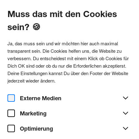
Muss das mit den Cookies
sein? 🍪
Alle Partys
Ja, das muss sein und wir möchten hier auch maximal
transparent sein. Die Cookies helfen uns, die Website zu
verbessern. Du entscheidest mit einem Klick ob Cookies für
Dich OK sind oder ob du nur die Erforderlichen akzeptierst.
Party teilen
Deine Einstellungen kannst Du über den Footer der Website
Do. 12. Februar 2026
jederzeit wieder ändern.
WEIBERFASSNACHT w/
RÖMERTANZ X
Externe Medien
ZWISCHENMIETE
Marketing
Optimierung
Club Zimmermanns
Ort/Club: