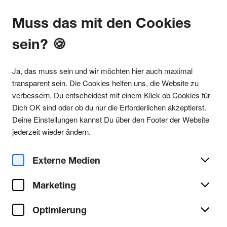
Muss das mit den Cookies
sein? 🍪
Alle Partys
Ja, das muss sein und wir möchten hier auch maximal
transparent sein. Die Cookies helfen uns, die Website zu
verbessern. Du entscheidest mit einem Klick ob Cookies für
Dich OK sind oder ob du nur die Erforderlichen akzeptierst.
Party teilen
Deine Einstellungen kannst Du über den Footer der Website
Sa. 25. Juli 2026
jederzeit wieder ändern.
WILL SPARKS pres. by
BOOTSHAUS!
Externe Medien
Marketing
Bootshaus
Ort/Club:
Optimierung
Techno
Genre:
Alle Techno Partys