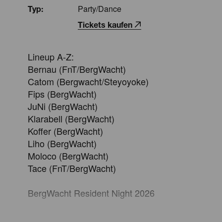
Party/Dance
Typ:
Tickets kaufen
Lineup A-Z:

Bernau (FnT/BergWacht)

Catom (Bergwacht/Steyoyoke)

Fips (BergWacht)

JuNi (BergWacht)

Klarabell (BergWacht)

Koffer (BergWacht)

Liho (BergWacht)

Moloco (BergWacht)

Tace (FnT/BergWacht)

BergWacht Resident Night 2026

Traditionell gibt es Anfang Januar wieder die B