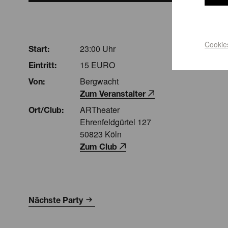
Cookie
23:00 Uhr
Start:
15 EURO
Eintritt:
Bergwacht
Von:
Zum Veranstalter
ARTheater
Ort/Club:
Ehrenfeldgürtel 127
50823 Köln
Zum Club
Nächste Party