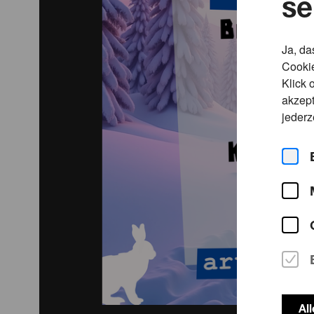
se
www.soundcloud.com/juni-cologne

www.soundcloud.com/klarabelldj

www.soundcloud.com/moloco-2024

Ja, da
www.soundcloud.com/liho

Cookie
www.soundcloud.com/bergwacht

Klick 
www.facebook.com/bergwacht.sound

akzept
www.instagram.com/bergwacht_cologne
jederz
Al