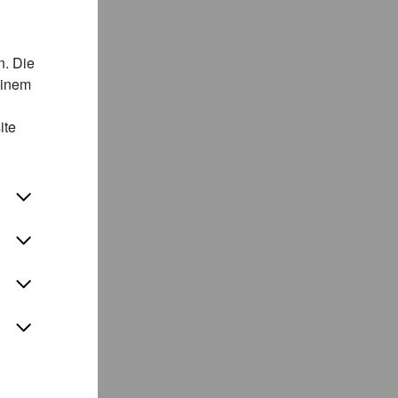
n. Die
einem
ite