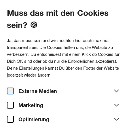
Muss das mit den Cookies
sein? 🍪
Alle Partys
Ja, das muss sein und wir möchten hier auch maximal
transparent sein. Die Cookies helfen uns, die Website zu
verbessern. Du entscheidest mit einem Klick ob Cookies für
Dich OK sind oder ob du nur die Erforderlichen akzeptierst.
Party teilen
Deine Einstellungen kannst Du über den Footer der Website
Fr. 02. Mai 2025
jederzeit wieder ändern.
Clubnacht - Free Entry
Externe Medien
Nachtigall
Ort/Club:
Marketing
Techno
Genre:
Alle Techno Partys
Optimierung
Party/Dance
Typ: