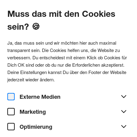
Muss das mit den Cookies
sein? 🍪
Alle Partys
Ja, das muss sein und wir möchten hier auch maximal
transparent sein. Die Cookies helfen uns, die Website zu
verbessern. Du entscheidest mit einem Klick ob Cookies für
Dich OK sind oder ob du nur die Erforderlichen akzeptierst.
Party teilen
Deine Einstellungen kannst Du über den Footer der Website
Sa. 31. Januar 2026
jederzeit wieder ändern.
Panda in the Shell w/ Ruede
Hagelstein
Externe Medien
Marketing
Blue Shell
Ort/Club:
Optimierung
Techno
Genre:
Alle Techno Partys