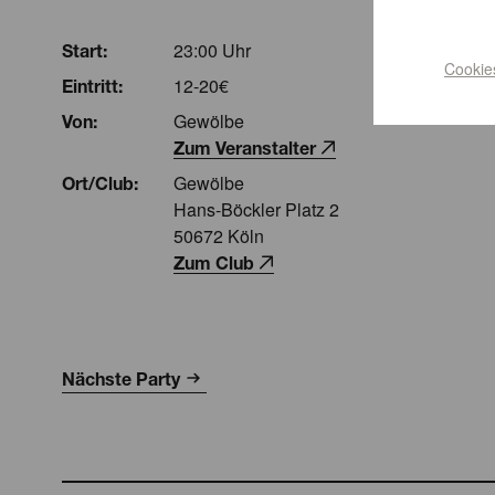
23:00 Uhr
Start:
Cookie
12-20€
Eintritt:
Gewölbe
Von:
Zum Veranstalter
Gewölbe
Ort/Club:
Hans-Böckler Platz 2
50672 Köln
Zum Club
Nächste Party