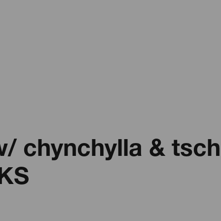
w/ chynchylla & tsc
IKS