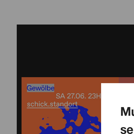
Mu
se