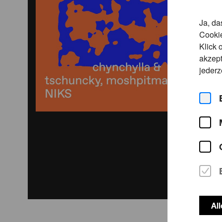
Ja, da
Cookie
Klick 
akzept
jederz
Al