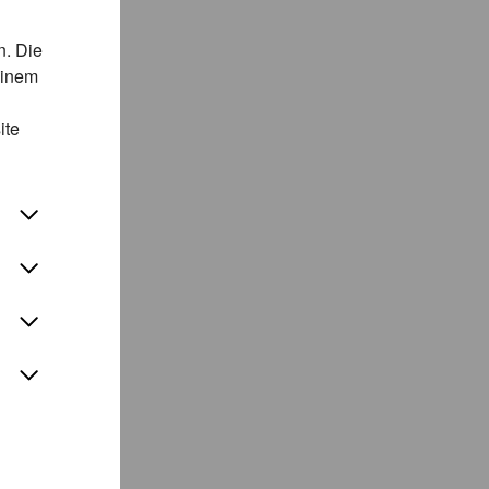
n. Die
einem
ite