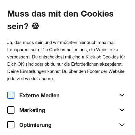
Muss das mit den Cookies
sein? 🍪
Alle Partys
Ja, das muss sein und wir möchten hier auch maximal
transparent sein. Die Cookies helfen uns, die Website zu
verbessern. Du entscheidest mit einem Klick ob Cookies für
Dich OK sind oder ob du nur die Erforderlichen akzeptierst.
Party teilen
Deine Einstellungen kannst Du über den Footer der Website
Mi. 22. Oktober 2025
jederzeit wieder ändern.
TECHNOLIEBE w/ KUM B2B
RGB
Externe Medien
Marketing
Garagen Club
Ort/Club:
Optimierung
Techno
Genre:
Alle Techno Partys